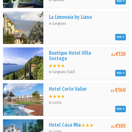
in Gardone
Info
La Limonaia by Liana
in Gargnano
Info
Boutique Hotel Villa
€130
da
Sostaga
in Gargnano (Salò)
Info
Hotel Corte Valier
€160
da
in Lazise
Info
Hotel Casa Mia
€105
da
in Lazise