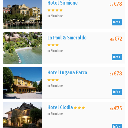
Hotel Sirmione
€78
da
in Sirmione
Info
La Paul & Smeraldo
€72
da
in Sirmione
Info
Hotel Lugana Parco
€78
da
in Sirmione
Info
Hotel Clodia
€75
da
in Sirmione
Info