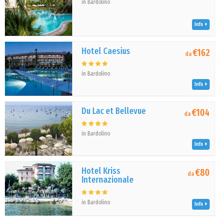
in Bardolino
Info
Hotel Caesius
€162
da
in Bardolino
Info
Du Lac et Bellevue
€104
da
in Bardolino
Info
Hotel Kriss
€80
da
Internazionale
in Bardolino
Info