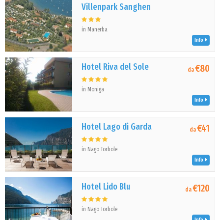
Villenpark Sanghen
in Manerba
Info
Hotel Riva del Sole
€80
da
in Moniga
Info
Hotel Lago di Garda
€41
da
in Nago Torbole
Info
Hotel Lido Blu
€120
da
in Nago Torbole
Info