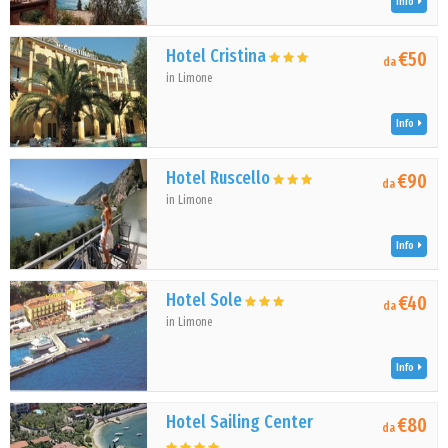
Info
Hotel Cristina
€50
da
in Limone
Info
Hotel Ruscello
€90
da
in Limone
Info
Hotel Sole
€40
da
in Limone
Info
Hotel Sailing Center
€80
da