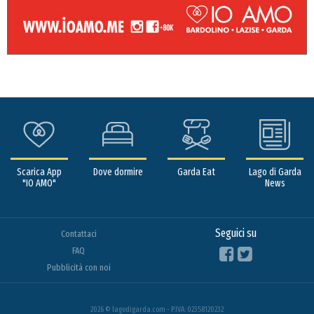
Scarica App
Dove dormire
Garda Eat
Lago di Garda
"IO AMO"
News
Seguici su
Contattaci
FAQ
Pubblicità con noi
2026 © lagodigarda.com - P.IVA: 02358120232