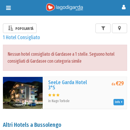
Toggle
navigation
POPOLARITÀ
1 Hotel Consigliato
Nessun hotel consigliato di Gardasee a 1 stelle. Seguono hotel
consigliati di Gardasee con categoria simile
SeeLe Garda Hotel
€29
da
3*S
in Nago Torbole
Info
Altri Hotels a Bussolengo