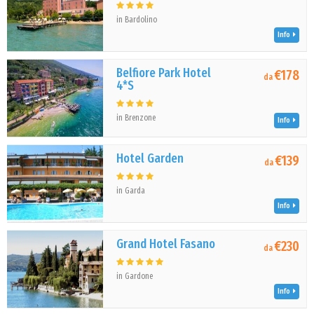
in Bardolino
Info
Belfiore Park Hotel
€178
da
4*S
in Brenzone
Info
Hotel Garden
€139
da
in Garda
Info
Grand Hotel Fasano
€230
da
in Gardone
Info