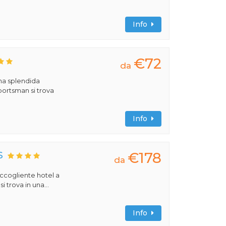
Info
€72
da
una splendida
portsman si trova
Info
€178
S
da
 accogliente hotel a
 trova in una...
Info