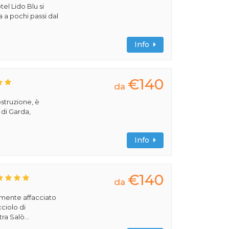
tel Lido Blu si
a a pochi passi dal
Info
€140
da
ostruzione, è
 di Garda,
Info
€140
da
amente affacciato
cciolo di
ra Salò...