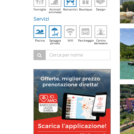
Famiglie
Animali
Romantici
Boutique
Design
ammessi
Servizi
Piscina
Spiaggia
Wifi
Parcheggio
Centro
privata
benessere