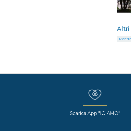
Altr
Montre
Scarica App "IO AMO"