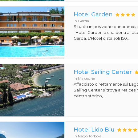
Hotel Garden
in Garda
Situato in posizione panoramica
l'Hotel Garden è una perla affacc
Garda. L'Hotel dista soli 150...
Hotel Sailing Center
in Malcesine
Affacciato direttamente sul Lago
Sailing Center si trova a Malcesin
centro storico,...
Hotel Lido Blu
in Nago Torbole