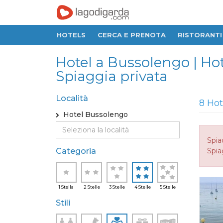
HOTELS
CERCA E PRENOTA
RISTORANTI
Hotel a Bussolengo | Hot
Spiaggia privata
Località
8 Hot
Hotel Bussolengo
Spia
Categoria
Spia
1 Stella
2 Stelle
3 Stelle
4 Stelle
5 Stelle
Stili