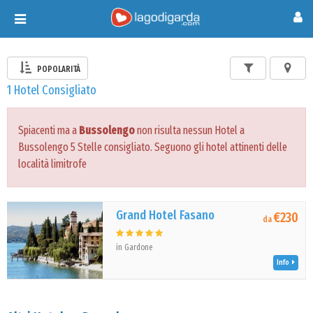
Toggle
navigation
POPOLARITÀ
1 Hotel Consigliato
Spiacenti ma a
Bussolengo
non risulta nessun Hotel a
Bussolengo 5 Stelle consigliato. Seguono gli hotel attinenti delle
località limitrofe
Grand Hotel Fasano
€230
da
in Gardone
Info