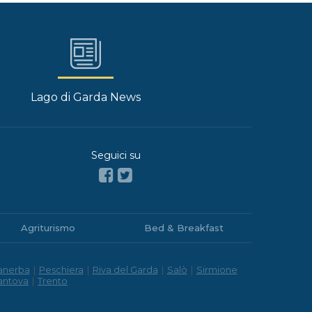
Lago di Garda News
Seguici su
Agriturismo
Bed & Breakfast
anerba
|
Peschiera
|
Riva del Garda
|
Salò
|
Sirmione
antova
|
Trento