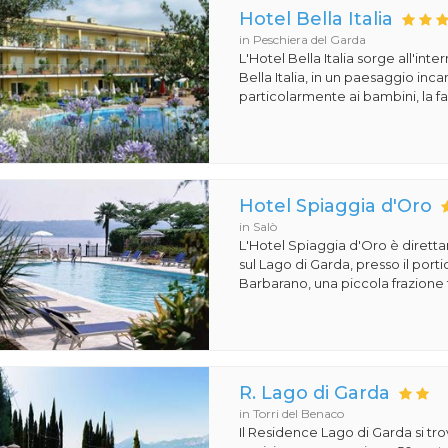
Hotel Bella Italia
in Peschiera del Garda
L'Hotel Bella Italia sorge all'inte
Bella Italia, in un paesaggio in
particolarmente ai bambini, la fa
Hotel Spiaggia d'Oro
in Salò
L'Hotel Spiaggia d'Oro è dirett
sul Lago di Garda, presso il porti
Barbarano, una piccola frazione t
R. Lago di Garda
in Torri del Benaco
Il Residence Lago di Garda si tro