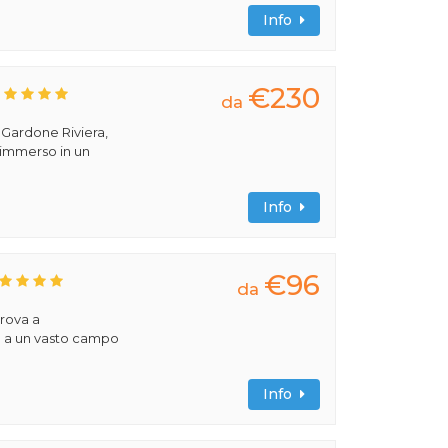
Info
€230
da
a Gardone Riviera,
 immerso in un
Info
€96
da
trova a
e a un vasto campo
Info