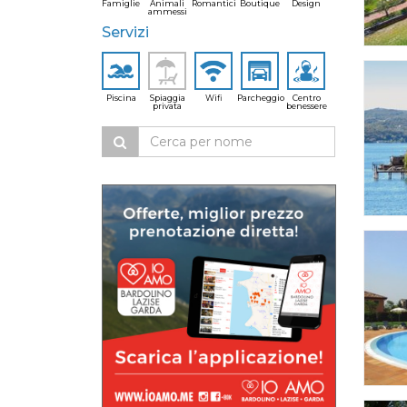
Famiglie
Animali
Romantici
Boutique
Design
ammessi
Servizi
Piscina
Spiaggia
Wifi
Parcheggio
Centro
privata
benessere