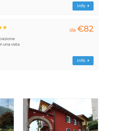
Info
€82
da
posizione
n una vista
Info