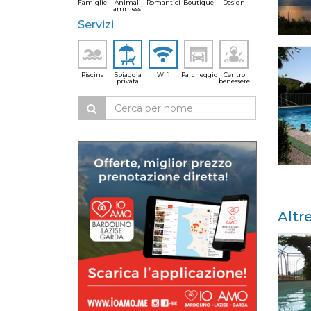
Famiglie
Animali
Romantici
Boutique
Design
ammessi
Servizi
Piscina
Spiaggia
Wifi
Parcheggio
Centro
privata
benessere
Altr