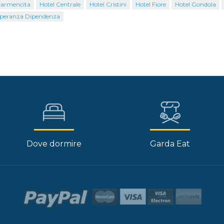
Carmencita
Hotel Centrale
Hotel Cristini
Hotel Fiore
Hotel Gondola
Speranza Dipendenza
Dove dormire
Garda Eat