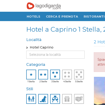
HOTELS
CERCA E PRENOTA
RISTORANTI
Hotel a Caprino 1 Stella, 2
Località
2 Hot
Hotel Caprino
Spia
Categoria
attin
1 Stella
2 Stelle
3 Stelle
4 Stelle
5 Stelle
Stili