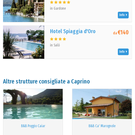
in Gardone
Info
Hotel Spiaggia d'Oro
€140
da
in Salò
Info
Altre strutture consigliate a Caprino
B&B Poggio Caiar
B&B Ca' Marognole