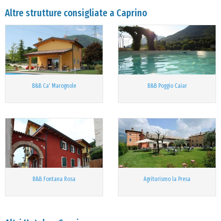
Altre strutture consigliate a Caprino
B&B Ca' Marognole
B&B Poggio Caiar
B&B Fontana Rosa
Agriturismo la Presa