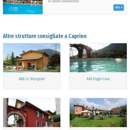
in Soiano (Desenzano)
Info
Altre strutture consigliate a Caprino
B&B Ca' Marognole
B&B Poggio Caiar