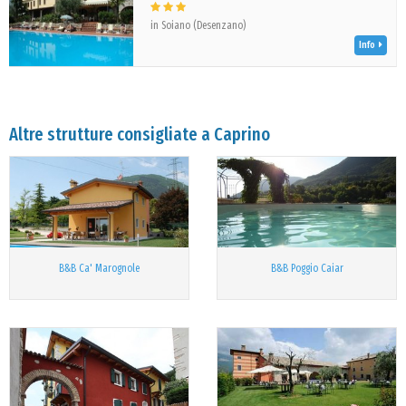
in Soiano (Desenzano)
Info
Altre strutture consigliate a Caprino
B&B Ca' Marognole
B&B Poggio Caiar