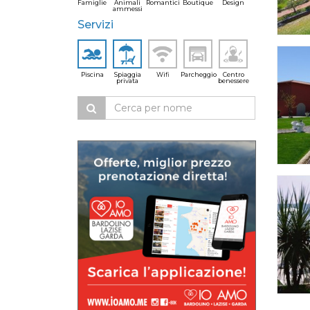
Famiglie
Animali
Romantici
Boutique
Design
ammessi
Servizi
Piscina
Spiaggia
Wifi
Parcheggio
Centro
privata
benessere