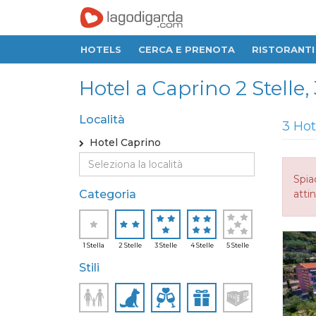
HOTELS
CERCA E PRENOTA
RISTORANTI
Hotel a Caprino 2 Stelle, 3
Località
3 Hot
Hotel Caprino
Spia
Categoria
attin
1 Stella
2 Stelle
3 Stelle
4 Stelle
5 Stelle
Stili