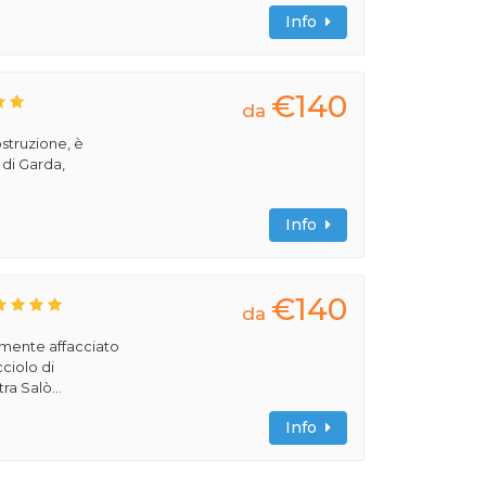
Info
€140
da
ostruzione, è
 di Garda,
Info
€140
da
amente affacciato
cciolo di
ra Salò...
Info