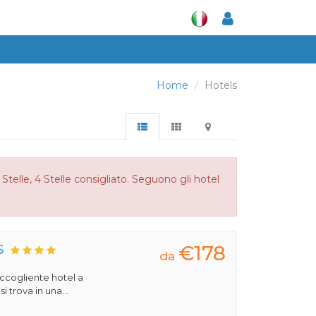
Home
Hotels
Stelle, 4 Stelle consigliato. Seguono gli hotel
€178
S
da
 accogliente hotel a
 trova in una...