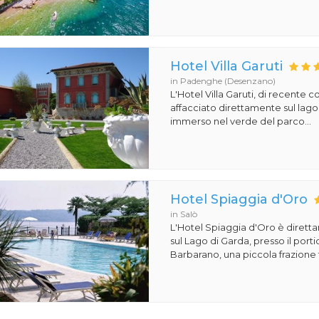
Hotel Villa Garuti
in Padenghe (Desenzano)
L'Hotel Villa Garuti, di recente c
affacciato direttamente sul lago
immerso nel verde del parco...
Hotel Spiaggia d'Oro
in Salò
L'Hotel Spiaggia d'Oro è dirett
sul Lago di Garda, presso il porti
Barbarano, una piccola frazione t