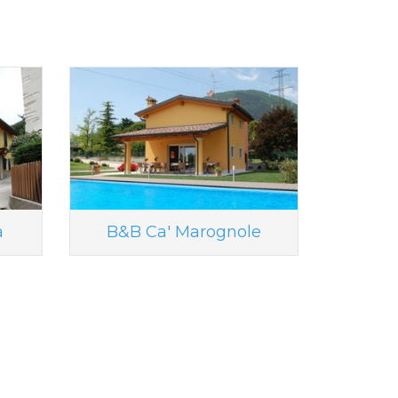
a
B&B Ca' Marognole