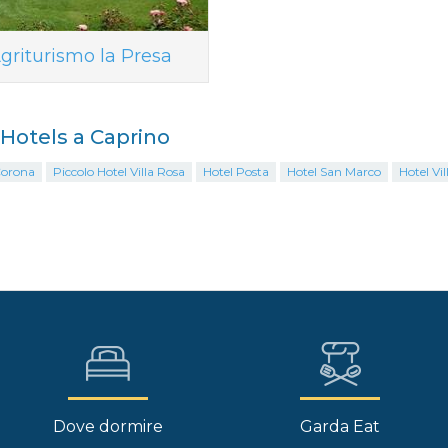
griturismo la Presa
i Hotels a Caprino
Corona
Piccolo Hotel Villa Rosa
Hotel Posta
Hotel San Marco
Hotel Vil
Dove dormire
Garda Eat