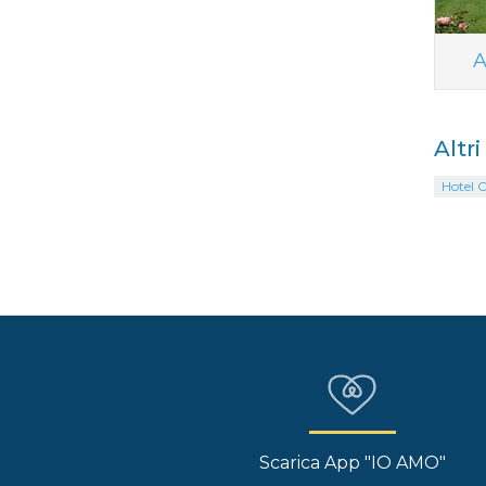
A
Altr
Hotel 
Scarica App "IO AMO"