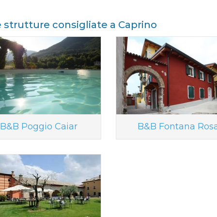
e strutture consigliate a Caprino
B&B Poggio Caiar
B&B Fontana Ros