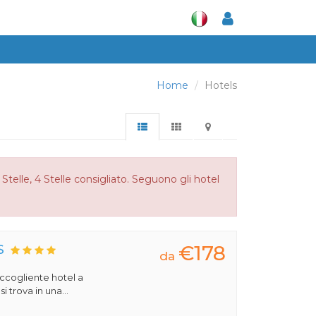
Home
Hotels
Stelle, 4 Stelle consigliato. Seguono gli hotel
€178
S
da
 accogliente hotel a
 trova in una...