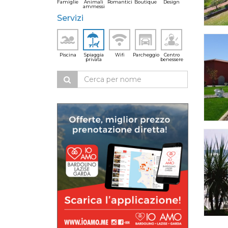
Famiglie
Animali
Romantici
Boutique
Design
ammessi
Servizi
Piscina
Spiaggia
Wifi
Parcheggio
Centro
privata
benessere