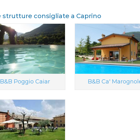
e strutture consigliate a Caprino
B&B Poggio Caiar
B&B Ca' Marognol