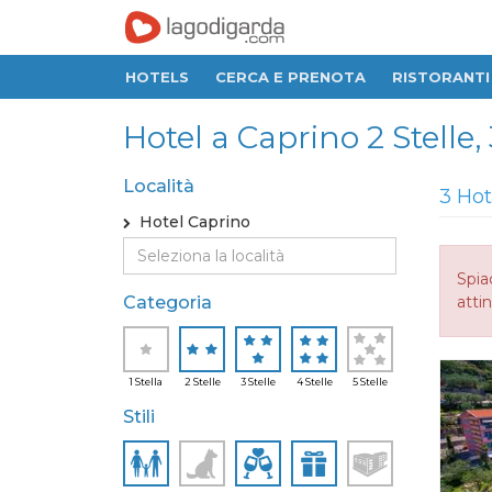
HOTELS
CERCA E PRENOTA
RISTORANTI
Hotel a Caprino 2 Stelle, 3
Località
3 Hot
Hotel Caprino
Spia
Categoria
attin
1 Stella
2 Stelle
3 Stelle
4 Stelle
5 Stelle
Stili