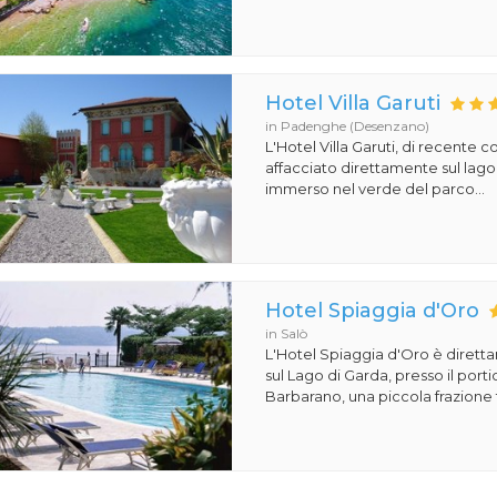
Hotel Villa Garuti
in Padenghe (Desenzano)
L'Hotel Villa Garuti, di recente c
affacciato direttamente sul lago
immerso nel verde del parco...
Hotel Spiaggia d'Oro
in Salò
L'Hotel Spiaggia d'Oro è dirett
sul Lago di Garda, presso il porti
Barbarano, una piccola frazione t