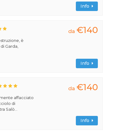
Info
€140
da
ostruzione, è
 di Garda,
Info
€140
da
amente affacciato
cciolo di
ra Salò...
Info