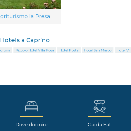
griturismo la Presa
i Hotels a Caprino
Corona
Piccolo Hotel Villa Rosa
Hotel Posta
Hotel San Marco
Hotel Vil
Dove dormire
Garda Eat