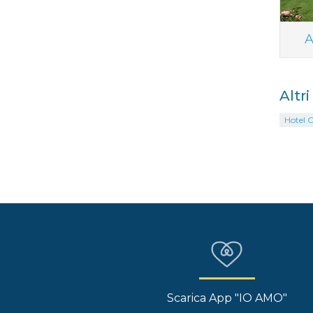
A
Altr
Hotel 
Scarica App "IO AMO"