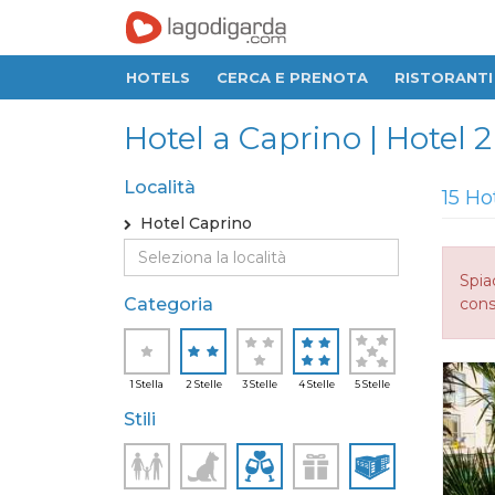
HOTELS
CERCA E PRENOTA
RISTORANTI
Hotel a Caprino | Hotel 2
Località
15 Ho
Hotel Caprino
Spia
Categoria
consi
1 Stella
2 Stelle
3 Stelle
4 Stelle
5 Stelle
Stili