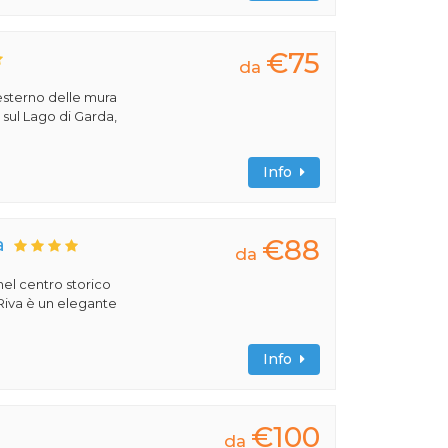
€75
da
'esterno delle mura
, sul Lago di Garda,
Info
€88
a
da
 nel centro storico
 Riva è un elegante
Info
€100
da