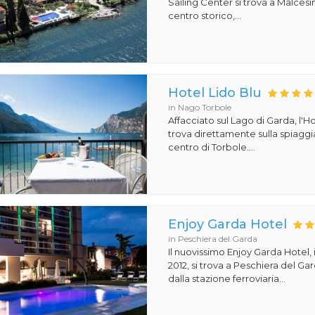
Sailing Center si trova a Malcesin
centro storico,...
Hotel Lido Blu
in Nago Torbole
Affacciato sul Lago di Garda, l'Ho
trova direttamente sulla spiaggi
centro di Torbole....
Enjoy Garda Hotel
in Peschiera del Garda
Il nuovissimo Enjoy Garda Hotel,
2012, si trova a Peschiera del Ga
dalla stazione ferroviaria...