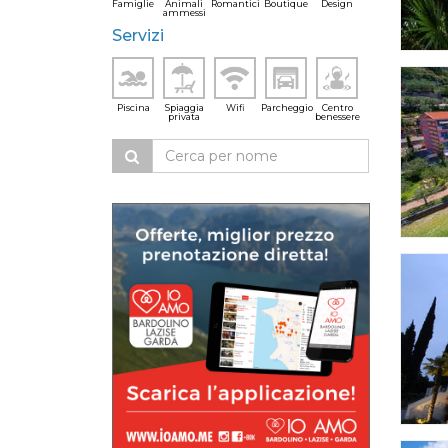
Famiglie
Animali
Romantici
Boutique
Design
ammessi
Servizi
Piscina
Spiaggia
Wifi
Parcheggio
Centro
privata
benessere