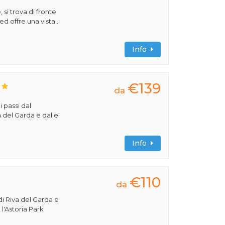
 si trova di fronte
ed offre una vista...
Info
€139
da
i passi dal
a del Garda e dalle
Info
€110
da
di Riva del Garda e
 l'Astoria Park