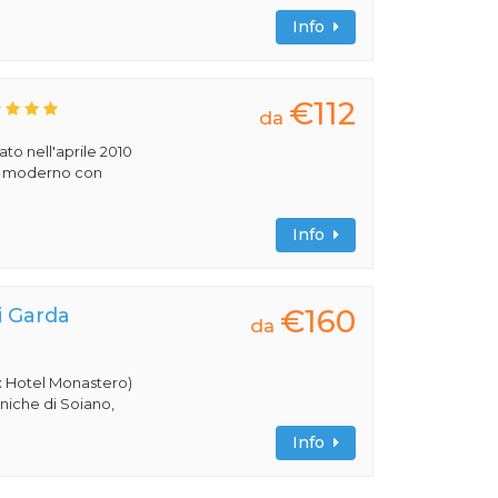
Info
€112
da
rato nell'aprile 2010
ile moderno con
Info
€160
i Garda
da
x Hotel Monastero)
eniche di Soiano,
Info