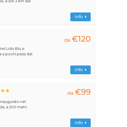
e, a soli 3 km dal
Info
€120
da
tel Lido Blu si
a a pochi passi dal
Info
€99
da
 inaugurato nel
rda, a 200 metri
Info