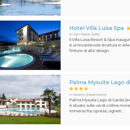
Hotel Villa Luisa Spa
in San Felice (Salò)
Il Villa Luisa Resort & Spa inaugu
è un'incantevole struttura in st
finiture di alto design...
Palma Mysuite Lago d
in Soiano (Desenzano)
Palma Mysuite Lago di Garda (e
è situato sulle verdi colline mor
immerso fra cipressi, vigneti...