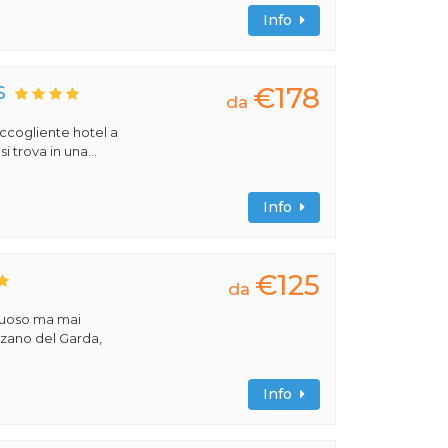
Info
€178
S
da
 accogliente hotel a
 trova in una...
Info
€125
da
ssuoso ma mai
nzano del Garda,
Info