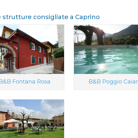
e strutture consigliate a Caprino
B&B Fontana Rosa
B&B Poggio Caiar