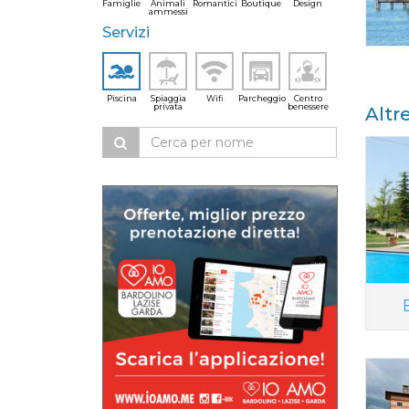
Famiglie
Animali
Romantici
Boutique
Design
ammessi
Servizi
Piscina
Spiaggia
Wifi
Parcheggio
Centro
privata
benessere
Altr