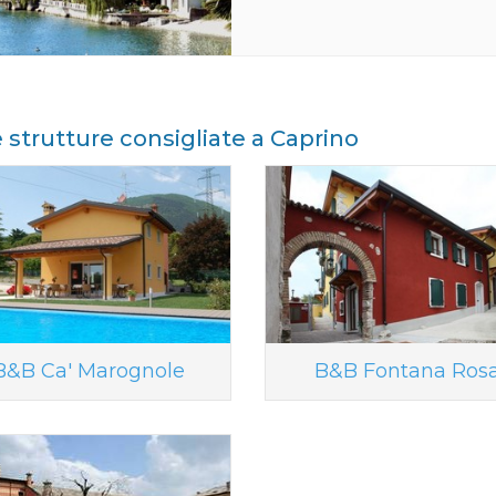
e strutture consigliate a Caprino
B&B Ca' Marognole
B&B Fontana Ros