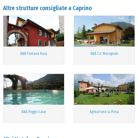
Altre strutture consigliate a Caprino
B&B Fontana Rosa
B&B Ca' Marognole
B&B Poggio Caiar
Agriturismo la Presa