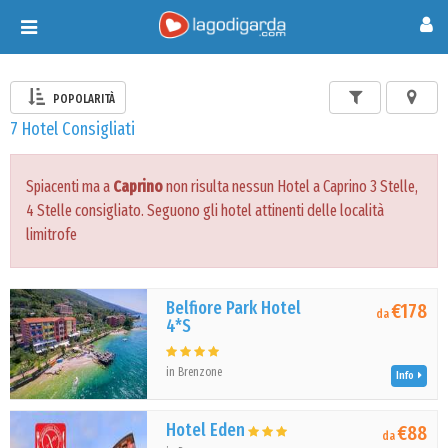
Toggle
navigation
POPOLARITÀ
7 Hotel Consigliati
Spiacenti ma a
Caprino
non risulta nessun Hotel a Caprino 3 Stelle,
4 Stelle consigliato. Seguono gli hotel attinenti delle località
limitrofe
Belfiore Park Hotel
€178
da
4*S
in Brenzone
Info
Hotel Eden
€88
da