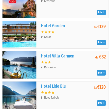
in Brenzone
Info
Hotel Garden
€139
da
in Garda
Info
Hotel Villa Carmen
€82
da
in Malcesine
Info
Hotel Lido Blu
€120
da
in Nago Torbole
Info