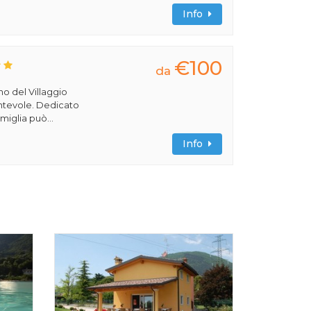
Info
€100
da
rno del Villaggio
cantevole. Dedicato
miglia può...
Info