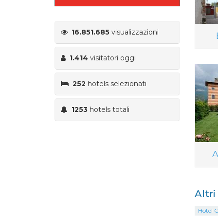
16.851.685
visualizzazioni
1.414
visitatori oggi
252
hotels selezionati
1253
hotels totali
A
Altr
Hotel 