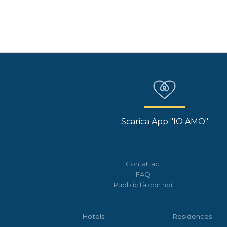
Scarica App "IO AMO"
Contattaci
FAQ
Pubblicità con noi
Hotels
Residences