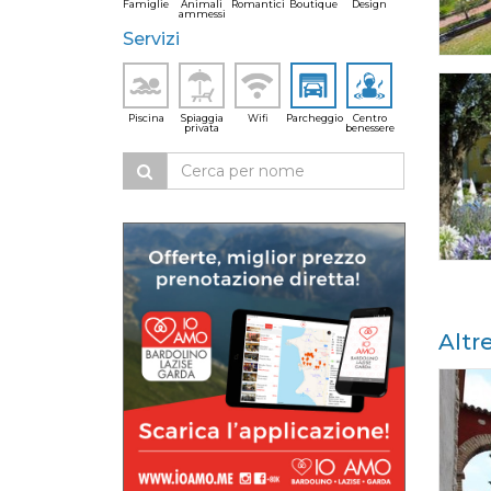
Famiglie
Animali
Romantici
Boutique
Design
ammessi
Servizi
Piscina
Spiaggia
Wifi
Parcheggio
Centro
privata
benessere
Altr