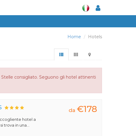
Home
Hotels
 Stelle consigliato. Seguono gli hotel attinenti
€178
S
da
 accogliente hotel a
 trova in una...