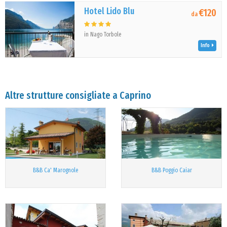
Hotel Lido Blu
€120
da
in Nago Torbole
Info
Altre strutture consigliate a Caprino
B&B Ca' Marognole
B&B Poggio Caiar