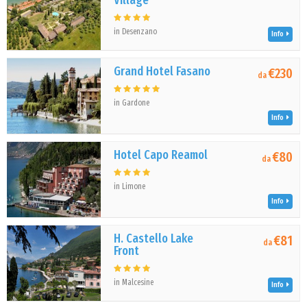
Village
in Desenzano
Info
Grand Hotel Fasano
€230
da
in Gardone
Info
Hotel Capo Reamol
€80
da
in Limone
Info
H. Castello Lake
€81
da
Front
in Malcesine
Info