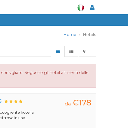
Home
Hotels
onsigliato. Seguono gli hotel attinenti delle
€178
S
da
 accogliente hotel a
 trova in una...