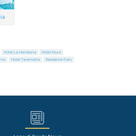
ia
Hotel La Meridiana
Hotel Mura
emo
Hotel Tavernetta
Residence Palù