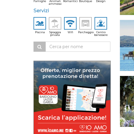
Famiglie
Animali
Romantici
Boutique
Design
ammessi
Servizi
Piscina
Spiaggia
Wifi
Parcheggio
Centro
privata
benessere