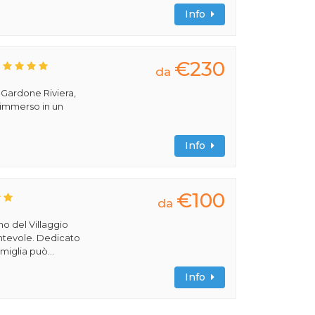
Info
€230
da
a Gardone Riviera,
 immerso in un
Info
€100
da
rno del Villaggio
cantevole. Dedicato
miglia può...
Info