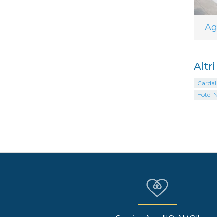
Ag
Altr
Gardal
Hotel N