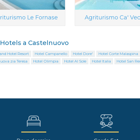
riturismo Le Fornase
Agriturismo Ca' Vec
i Hotels a Castelnuovo
and Hotel Resort
Hotel Campanello
Hotel Dore'
Hotel Corte Malaspina
uova zia Teresa
Hotel Olimpia
Hotel Al Sole
Hotel Italia
Hotel San R