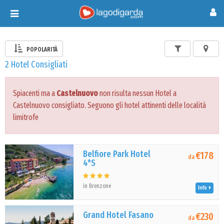
Toggle
navigation
POPOLARITÀ
2 Hotel Consigliati
Spiacenti ma a
Castelnuovo
non risulta nessun Hotel a
Castelnuovo consigliato. Seguono gli hotel attinenti delle località
limitrofe
Belfiore Park Hotel
€178
da
4*S
in Brenzone
Info
Grand Hotel Fasano
€230
da