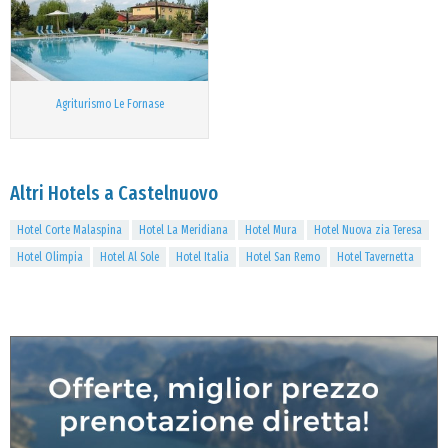
Agriturismo Le Fornase
Altri Hotels a Castelnuovo
Hotel Corte Malaspina
Hotel La Meridiana
Hotel Mura
Hotel Nuova zia Teresa
Hotel Olimpia
Hotel Al Sole
Hotel Italia
Hotel San Remo
Hotel Tavernetta