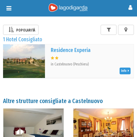
Toggle
navigation
POPOLARITÀ
1 Hotel Consigliato
Residence Experia
in Castelnuovo (Peschiera)
Info
Altre strutture consigliate a Castelnuovo