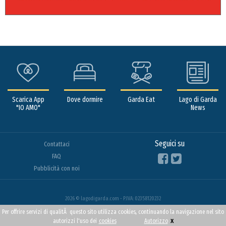
Scarica App
Dove dormire
Garda Eat
Lago di Garda
"IO AMO"
News
Seguici su
Contattaci
FAQ
Pubblicità con noi
2026 © lagodigarda.com - P.IVA: 02358120232
Per offrire servizi di qualitÃ questo sito utilizza cookies, continuando la navigazione nel sito
x
autorizzi l'uso dei
cookies
Autorizzo