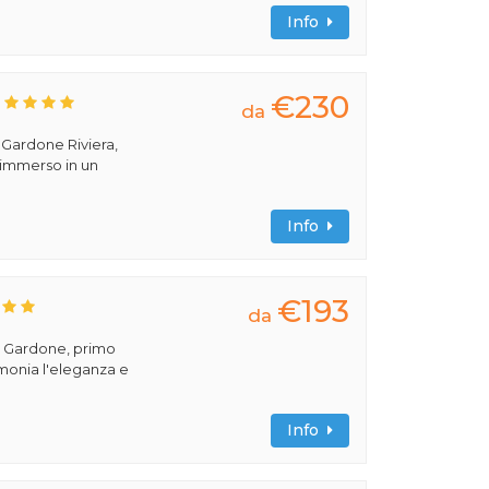
Info
€230
da
a Gardone Riviera,
 immerso in un
Info
€193
da
el Gardone, primo
imonia l'eleganza e
Info