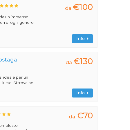
€100
da
o da un immenso
beri di ogni genere.
Info
€130
Sostaga
da
l ideale per un
 lusso. Si trova nel
Info
€70
da
 complesso