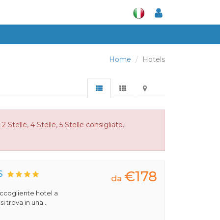
Home
Hotels
Stelle, 4 Stelle, 5 Stelle consigliato.
€178
S
da
 accogliente hotel a
 trova in una...