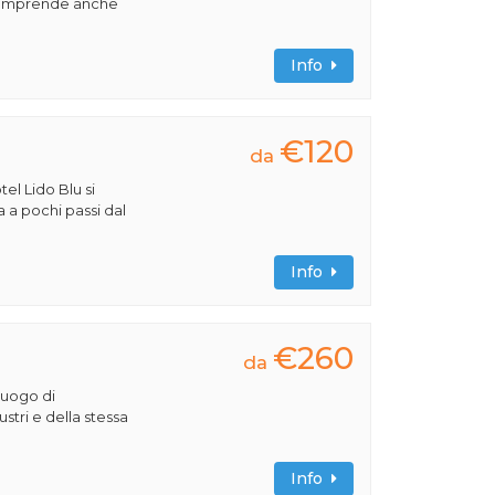
comprende anche
Info
€120
da
tel Lido Blu si
a a pochi passi dal
Info
€260
da
luogo di
lustri e della stessa
Info