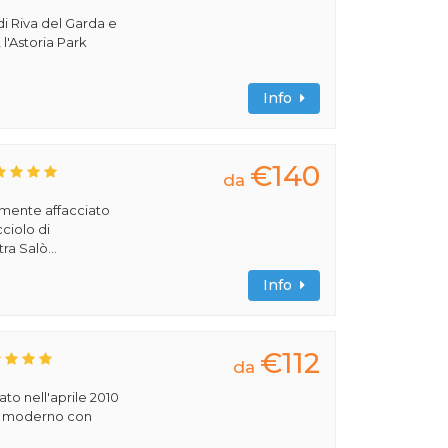
di Riva del Garda e
 l'Astoria Park
Info
€140
da
amente affacciato
cciolo di
ra Salò...
Info
€112
da
rato nell'aprile 2010
ile moderno con