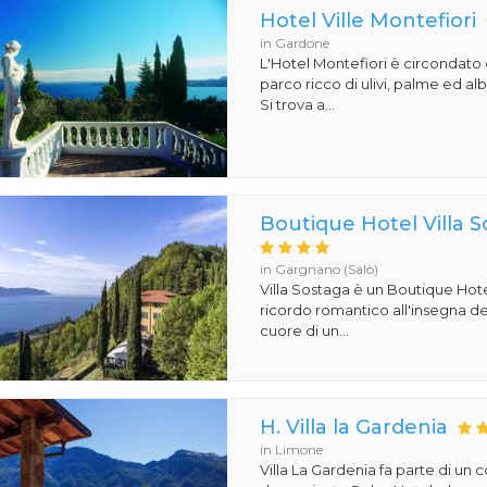
Hotel Ville Montefiori
in Gardone
L'Hotel Montefiori è circondat
parco ricco di ulivi, palme ed al
Si trova a...
Boutique Hotel Villa 
in Gargnano (Salò)
Villa Sostaga è un Boutique Hote
ricordo romantico all'insegna del
cuore di un...
H. Villa la Gardenia
in Limone
Villa La Gardenia fa parte di un