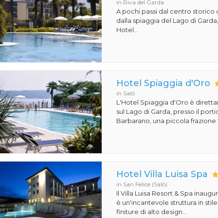
in Riva del Garda
A pochi passi dal centro storico 
dalla spiaggia del Lago di Garda,
Hotel...
Hotel Spiaggia d'Oro
in Salò
L'Hotel Spiaggia d'Oro è dirett
sul Lago di Garda, presso il porti
Barbarano, una piccola frazione t
Hotel Villa Luisa Spa
in San Felice (Salò)
Il Villa Luisa Resort & Spa inaugu
è un'incantevole struttura in st
finiture di alto design...