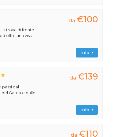
€100
da
 si trova di fronte
ed offre una vista...
Info
€139
da
i passi dal
a del Garda e dalle
Info
€110
da