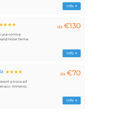
Info
€130
da
n una cornice
 Grand Hotel Terme
Info
€70
da
da
esort si trova ad
 Benaco. Immerso...
Info