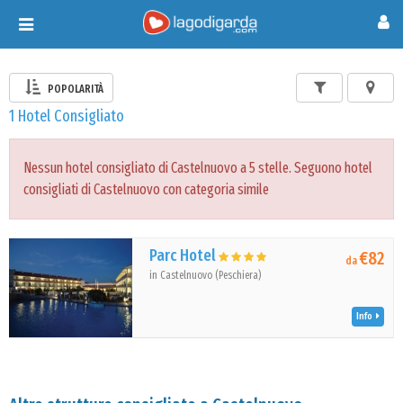
Toggle
navigation
POPOLARITÀ
1 Hotel Consigliato
Nessun hotel consigliato di Castelnuovo a 5 stelle. Seguono hotel
consigliati di Castelnuovo con categoria simile
Parc Hotel
€82
da
in Castelnuovo (Peschiera)
Info