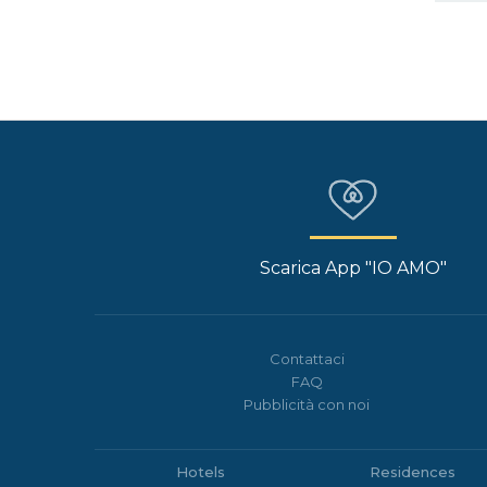
Scarica App "IO AMO"
Contattaci
FAQ
Pubblicità con noi
Hotels
Residences