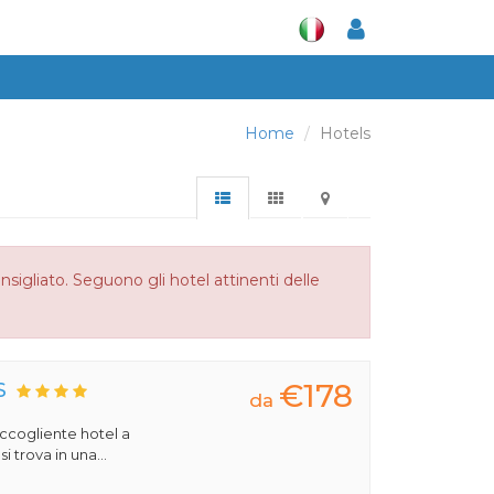
Home
Hotels
sigliato. Seguono gli hotel attinenti delle
€178
S
da
 accogliente hotel a
 trova in una...