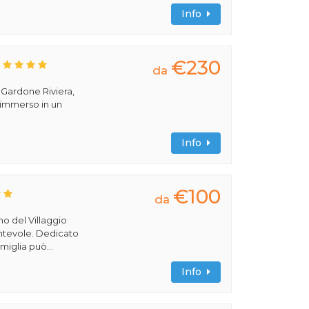
Info
€230
da
a Gardone Riviera,
 immerso in un
Info
€100
da
rno del Villaggio
cantevole. Dedicato
miglia può...
Info