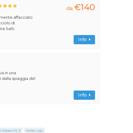
€140
da
amente affacciato
cciolo di
ra Salò...
Info
va in una
 dalla spiaggia del
Info
l Albero N. 5
Hotel Lido