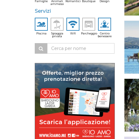
Famiglie
Animali
Romantici
Boutique
Design
ammessi
Servizi
Piscina
Spiaggia
Wifi
Parcheggio
Centro
privata
benessere