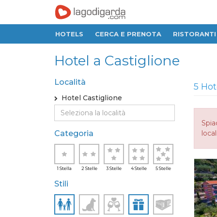
HOTELS
CERCA E PRENOTA
RISTORANTI
Hotel a Castiglione
Località
5 Hot
Hotel Castiglione
Spia
Categoria
local
1 Stella
2 Stelle
3 Stelle
4 Stelle
5 Stelle
Stili