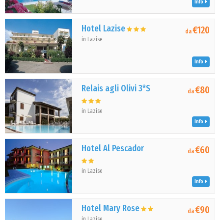
Info
Hotel Lazise
€120
da
in Lazise
Info
Relais agli Olivi 3*S
€80
da
in Lazise
Info
Hotel Al Pescador
€60
da
in Lazise
Info
Hotel Mary Rose
€90
da
in Lazise