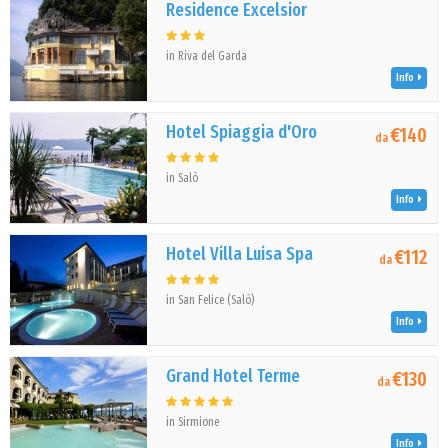
Residence Excelsior
in Riva del Garda
Info
Hotel Spiaggia d'Oro
€140
da
in Salò
Info
Hotel Villa Luisa Spa
€112
da
in San Felice (Salò)
Info
Grand Hotel Terme
€130
da
in Sirmione
Info