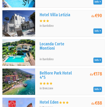
Info
Hotel Villa Letizia
€90
da
in Bardolino
Info
Locanda Corte
Montioni
in Bardolino
Info
Belfiore Park Hotel
€178
da
4*S
in Brenzone
Info
Hotel Eden
€88
da