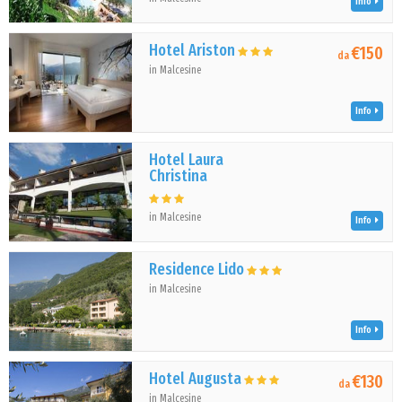
Info
Hotel Ariston
€150
da
in Malcesine
Info
Hotel Laura
Christina
in Malcesine
Info
Residence Lido
in Malcesine
Info
Hotel Augusta
€130
da
in Malcesine