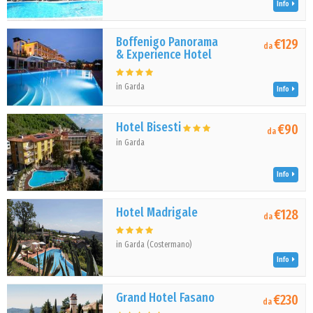
Info
Boffenigo Panorama
€129
da
& Experience Hotel
in Garda
Info
Hotel Bisesti
€90
da
in Garda
Info
Hotel Madrigale
€128
da
in Garda (Costermano)
Info
Grand Hotel Fasano
€230
da