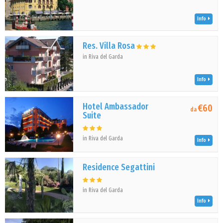
Info
Res. Villa Rosa
in Riva del Garda
Info
Hotel Ambassador
€60
da
Suite
in Riva del Garda
Info
Residence Segattini
in Riva del Garda
Info