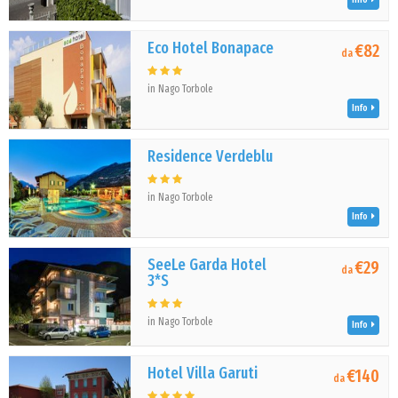
Eco Hotel Bonapace
€82
da
in Nago Torbole
Info
Residence Verdeblu
in Nago Torbole
Info
SeeLe Garda Hotel
€29
da
3*S
in Nago Torbole
Info
Hotel Villa Garuti
€140
da