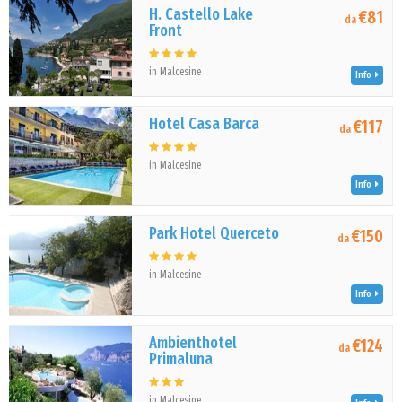
H. Castello Lake
€81
da
Front
in Malcesine
Info
Hotel Casa Barca
€117
da
in Malcesine
Info
Park Hotel Querceto
€150
da
in Malcesine
Info
Ambienthotel
€124
da
Primaluna
in Malcesine