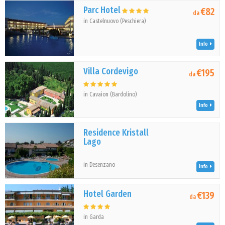
Parc Hotel
€82
da
in Castelnuovo (Peschiera)
Info
Villa Cordevigo
€195
da
in Cavaion (Bardolino)
Info
Residence Kristall
Lago
in Desenzano
Info
Hotel Garden
€139
da
in Garda