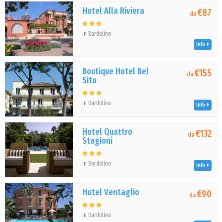
Hotel Alla Riviera
€87
da
in Bardolino
Info
Boutique Hotel Bel
€155
da
Sito
in Bardolino
Info
Hotel Quattro
€132
da
Stagioni
in Bardolino
Info
Hotel Ventaglio
€90
da
in Bardolino