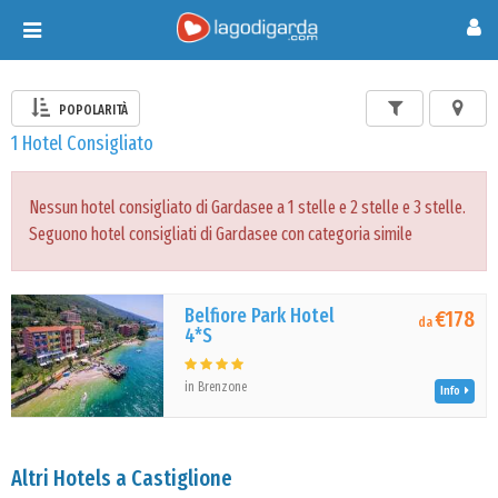
Toggle
navigation
POPOLARITÀ
1 Hotel Consigliato
Nessun hotel consigliato di Gardasee a 1 stelle e 2 stelle e 3 stelle.
Seguono hotel consigliati di Gardasee con categoria simile
Belfiore Park Hotel
€178
da
4*S
in Brenzone
Info
Altri Hotels a Castiglione