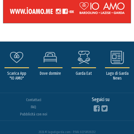
Scarica App
Dove dormire
Garda Eat
Lago di Garda
"IO AMO"
News
Seguici su
Contattaci
FAQ
Pubblicità con noi
2026 © lagodigarda.com - P.IVA: 02358120232