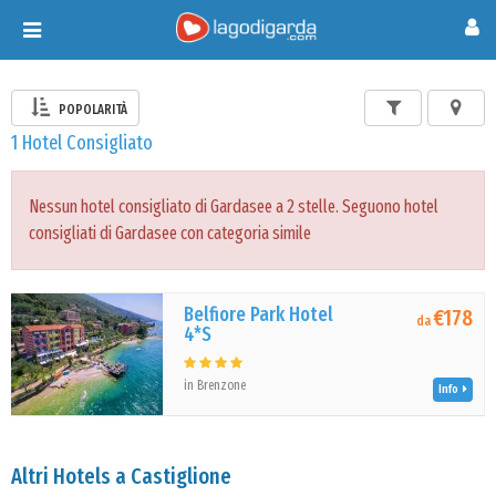
Toggle
navigation
POPOLARITÀ
1 Hotel Consigliato
Nessun hotel consigliato di Gardasee a 2 stelle. Seguono hotel
consigliati di Gardasee con categoria simile
Belfiore Park Hotel
€178
da
4*S
in Brenzone
Info
Altri Hotels a Castiglione