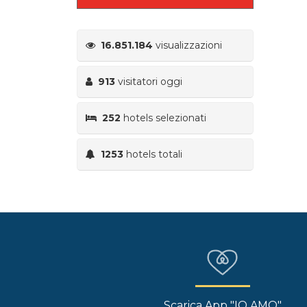
16.851.184
visualizzazioni
913
visitatori oggi
252
hotels selezionati
1253
hotels totali
Scarica App "IO AMO"