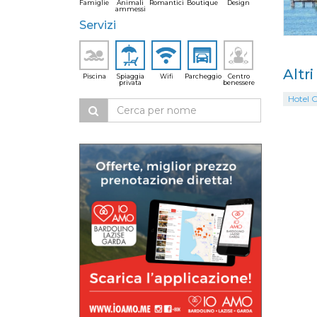
Famiglie
Animali
Romantici
Boutique
Design
ammessi
Servizi
Altr
Piscina
Spiaggia
Wifi
Parcheggio
Centro
privata
benessere
Hotel C