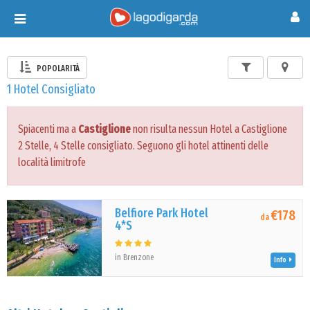
Toggle
navigation
POPOLARITÀ
1 Hotel Consigliato
Spiacenti ma a
Castiglione
non risulta nessun Hotel a Castiglione
2 Stelle, 4 Stelle consigliato. Seguono gli hotel attinenti delle
località limitrofe
Belfiore Park Hotel
€178
da
4*S
in Brenzone
Info