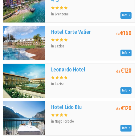
4*S
in Brenzone
Info
Hotel Corte Valier
€160
da
in Lazise
Info
Leonardo Hotel
€120
da
in Lazise
Info
Hotel Lido Blu
€120
da
in Nago Torbole
Info