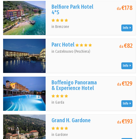
Belfiore Park Hotel
€178
da
4*S
in Brenzone
Info
Parc Hotel
€82
da
in Castelnuovo (Peschiera)
Info
Boffenigo Panorama
€129
da
& Experience Hotel
in Garda
Info
Grand H. Gardone
€193
da
in Gardone