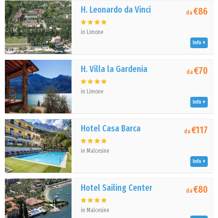
H. Leonardo da Vinci
€86
da
in Limone
Info
H. Villa la Gardenia
€70
da
in Limone
Info
Hotel Casa Barca
€117
da
in Malcesine
Info
Hotel Sailing Center
€80
da
in Malcesine