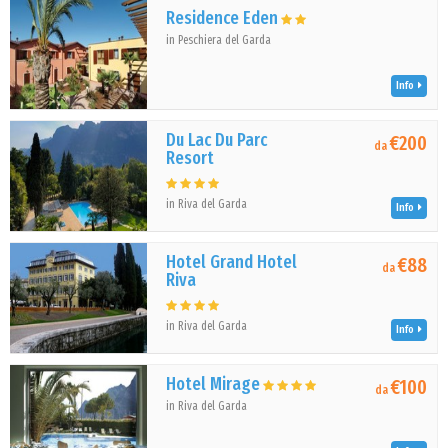
Residence Eden
in Peschiera del Garda
Info
Du Lac Du Parc
€200
da
Resort
in Riva del Garda
Info
Hotel Grand Hotel
€88
da
Riva
in Riva del Garda
Info
Hotel Mirage
€100
da
in Riva del Garda