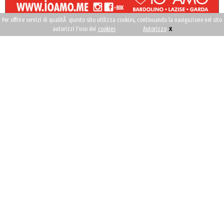
Per offrire servizi di qualitÃ questo sito utilizza cookies, continuando la navigazione nel sito
x
autorizzi l'uso dei
cookies
Autorizzo
Scarica App
Dove dormire
Garda Eat
Lago di Garda
"IO AMO"
News
Seguici su
Contattaci
FAQ
Pubblicità con noi
2026 © lagodigarda.com - P.IVA: 02358120232