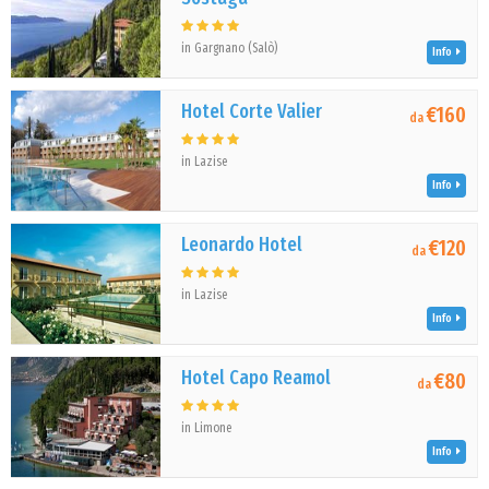
in Gargnano (Salò)
Info
Hotel Corte Valier
€160
da
in Lazise
Info
Leonardo Hotel
€120
da
in Lazise
Info
Hotel Capo Reamol
€80
da
in Limone
Info