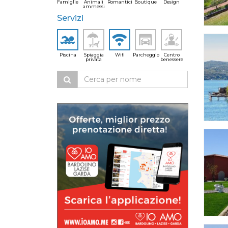
Famiglie
Animali
Romantici
Boutique
Design
ammessi
Servizi
Piscina
Spiaggia
Wifi
Parcheggio
Centro
privata
benessere