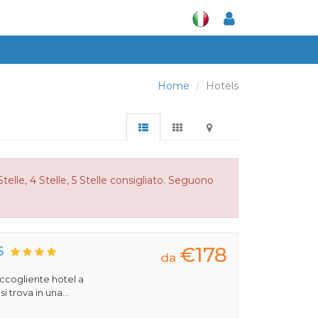
Home
Hotels
telle, 4 Stelle, 5 Stelle consigliato. Seguono
€178
S
da
 accogliente hotel a
 trova in una...