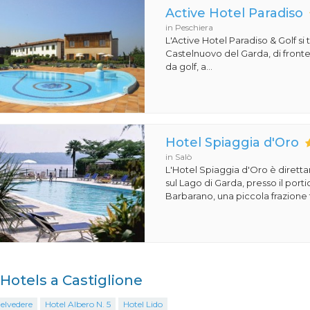
Active Hotel Paradiso
in Peschiera
L'Active Hotel Paradiso & Golf si 
Castelnuovo del Garda, di front
da golf, a...
Hotel Spiaggia d'Oro
in Salò
L'Hotel Spiaggia d'Oro è dirett
sul Lago di Garda, presso il porti
Barbarano, una piccola frazione t
i Hotels a Castiglione
elvedere
Hotel Albero N. 5
Hotel Lido