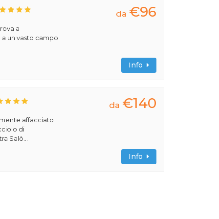
€96
da
trova a
e a un vasto campo
Info
€140
da
amente affacciato
cciolo di
ra Salò...
Info