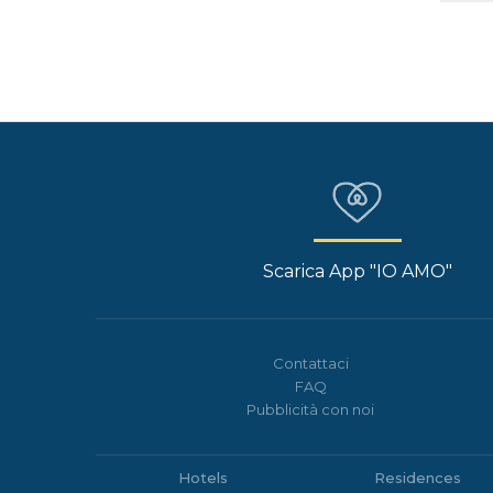
Scarica App "IO AMO"
Contattaci
FAQ
Pubblicità con noi
Hotels
Residences