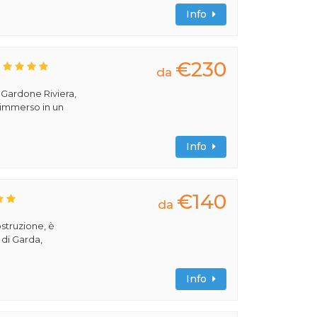
Info
€230
da
a Gardone Riviera,
 immerso in un
Info
€140
da
ostruzione, è
 di Garda,
Info