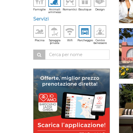
Famiglie
Animali
Romantici
Boutique
Design
ammessi
Servizi
Piscina
Spiaggia
Wifi
Parcheggio
Centro
privata
benessere