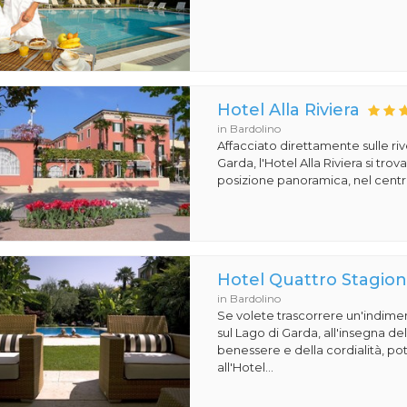
Hotel Alla Riviera
in Bardolino
Affacciato direttamente sulle ri
Garda, l'Hotel Alla Riviera si tro
posizione panoramica, nel centro
Hotel Quattro Stagion
in Bardolino
Se volete trascorrere un'indime
sul Lago di Garda, all'insegna de
benessere e della cordialità, pot
all'Hotel...