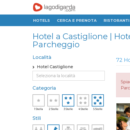
HOTELS
CERCA E PRENOTA
RISTORANTI
Hotel a Castiglione | Hote
Parcheggio
Località
72 Ho
Hotel Castiglione
Spia
Categoria
Parc
1 Stella
2 Stelle
3 Stelle
4 Stelle
5 Stelle
Stili