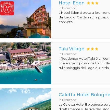
Hotel Eden
in Brenzone
L'Hotel Eden si trova a Brenzone
dal Lago di Garda, in una posiz
con vista...
Taki Village
in Brenzone
Il Residence Hotel Taki è un com
che sorge in posizione tranquill
sulla spiaggia del Lago di Garda,.
Caletta Hotel Bologn
in Brenzone
La Caletta Hotel Bolognese sor
direttamente sulle rive del Lago