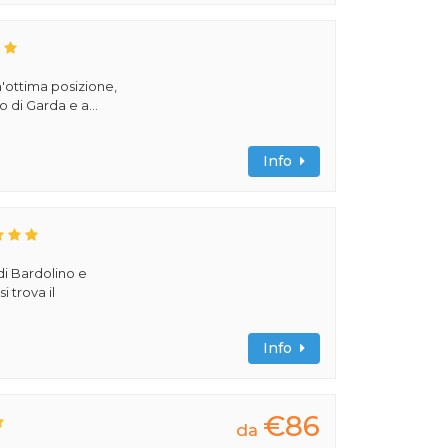
un'ottima posizione,
o di Garda e a...
Info
di Bardolino e
i trova il
Info
€86
da