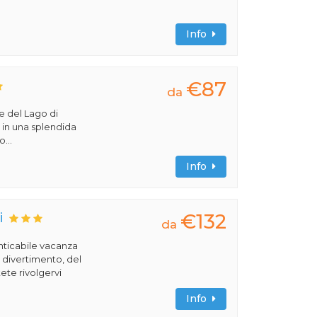
Info
€87
da
ve del Lago di
va in una splendida
...
Info
€132
i
da
nticabile vacanza
l divertimento, del
ete rivolgervi
Info