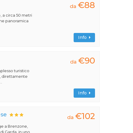
€88
da
, a circa 50 metri
ione panoramica
Info
€90
da
plesso turistico
a, direttamente
..
Info
€102
ese
da
ge a Brenzone,
 di Garda, in uno