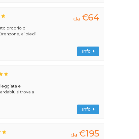
€64
da
ato proprio di
 Brenzone, ai piedi
Info
oleggiata e
rdablù si trova a
.
Info
€195
da