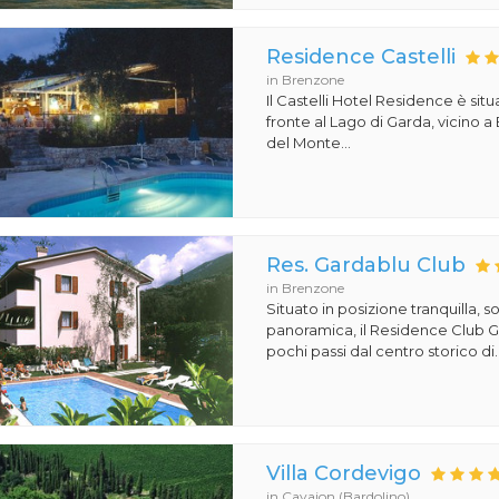
Residence Castelli
in Brenzone
Il Castelli Hotel Residence è situ
fronte al Lago di Garda, vicino a
del Monte...
Res. Gardablu Club
in Brenzone
Situato in posizione tranquilla, s
panoramica, il Residence Club Ga
pochi passi dal centro storico di..
Villa Cordevigo
in Cavaion (Bardolino)