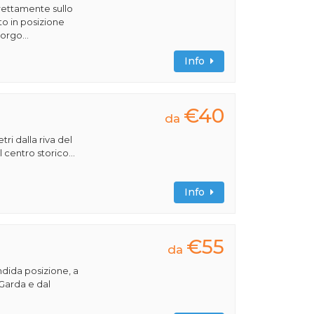
rettamente sullo
to in posizione
orgo...
Info
€40
da
ri dalla riva del
 centro storico...
Info
€55
da
ndida posizione, a
 Garda e dal