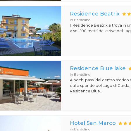
Residence Beatrix
in Bardolino
Il Residence Beatrix si trova in 
a soli 100 metri dalle rive del Lag
Residence Blue lake
in Bardolino
A pochi passi dal centro storico 
dalle sponde del Lago di Garda, s
Residence Blue...
Hotel San Marco
in Bardolino