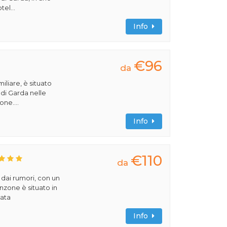
tel...
Info
€96
da
iliare, è situato
 di Garda nelle
one....
Info
€110
da
 dai rumori, con un
zone è situato in
iata
Info