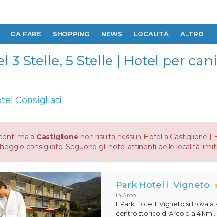
DA FARE
SHOPPING
NEWS
LOCALITÀ
ALTRO
l 3 Stelle, 5 Stelle | Hotel per can
tel Consigliati
centi ma a
Castiglione
non risulta nessun Hotel a Castiglione | Ho
heggio consigliato. Seguono gli hotel attinenti delle località limit
Park Hotel il Vigneto
in Arco
Il Park Hotel Il Vigneto si trova a
centro storico di Arco e a 4 km...