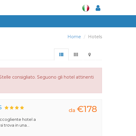
Home
Hotels
telle consigliato. Seguono gli hotel attinenti
€178
S
da
 accogliente hotel a
 trova in una...