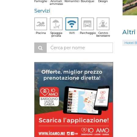
Famiglie
Animali
Romantici
Boutique
Design
ammessi
Servizi
Altr
Piscina
Spiaggia
Wifi
Parcheggio
Centro
privata
benessere
Hotel B