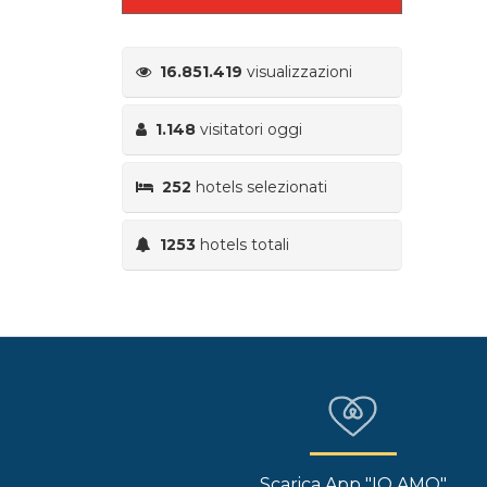
16.851.419
visualizzazioni
1.148
visitatori oggi
252
hotels selezionati
1253
hotels totali
Scarica App "IO AMO"