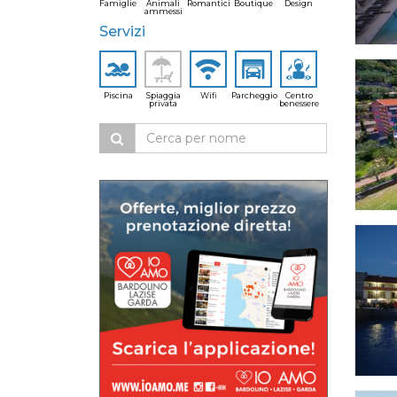
Famiglie
Animali
Romantici
Boutique
Design
ammessi
Servizi
Piscina
Spiaggia
Wifi
Parcheggio
Centro
privata
benessere