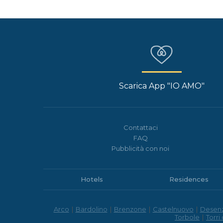
Scarica App "IO AMO"
Contattaci
FAQ
Pubblicità con noi
Hotels
Residences
Arco
|
Bardolino
|
Brenzone
|
Castelnuovo
|
Desen
Torbole
|
Torri