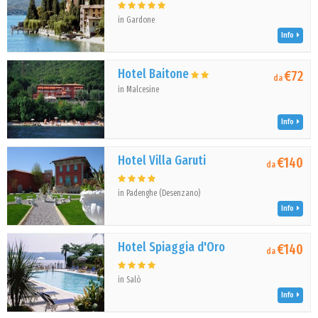
in Gardone
Info
Hotel Baitone
€72
da
in Malcesine
Info
Hotel Villa Garuti
€140
da
in Padenghe (Desenzano)
Info
Hotel Spiaggia d'Oro
€140
da
in Salò
Info