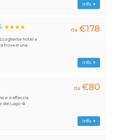
Info
€178
S
da
 accogliente hotel a
 trova in una...
Info
€80
da
e e si affaccia
e del Lago di
Info