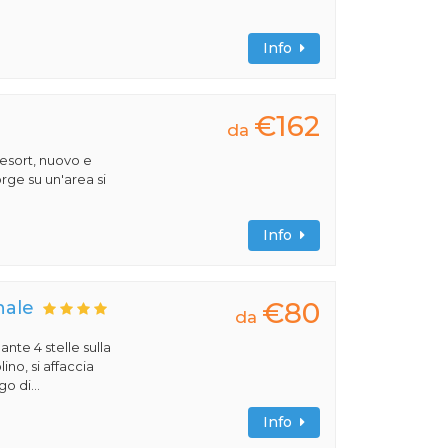
Info
€162
da
esort, nuovo e
rge su un'area si
Info
€80
nale
da
ante 4 stelle sulla
no, si affaccia
o di...
Info