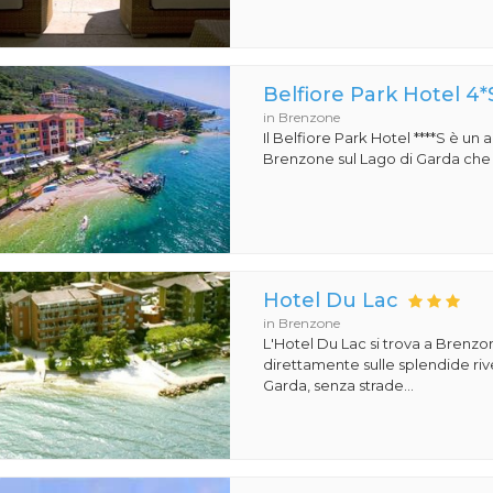
Belfiore Park Hotel 4*
in Brenzone
Il Belfiore Park Hotel ****S è un
Brenzone sul Lago di Garda che si
Hotel Du Lac
in Brenzone
L'Hotel Du Lac si trova a Brenzon
direttamente sulle splendide riv
Garda, senza strade...