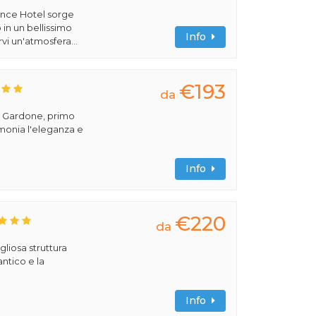
ence Hotel sorge
 in un bellissimo
Info
vi un'atmosfera...
€193
da
el Gardone, primo
imonia l'eleganza e
Info
€220
da
liosa struttura
antico e la
Info