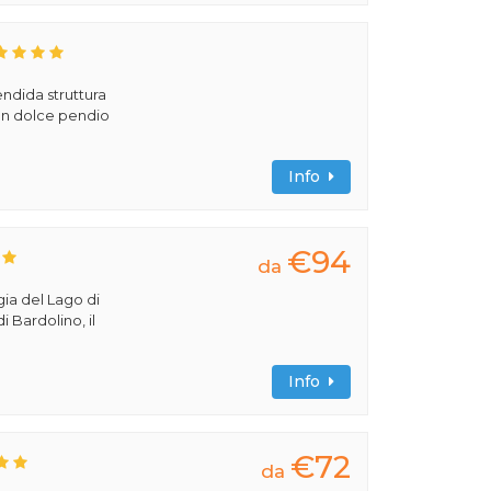
ndida struttura
 un dolce pendio
Info
€94
da
gia del Lago di
i Bardolino, il
Info
€72
da