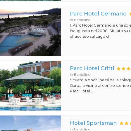
Parc Hotel Germano
in Bardolino
Il Parc Hotel Germano è una sple
inaugurata nel 2008. Situato su
affacciato sul Lago di...
Parc Hotel Gritti
in Bardolino
Situato a pochi passi dalla spiag
Garda e vicino al centro storico d
Parc Hotel...
Hotel Sportsman
in Bardolino