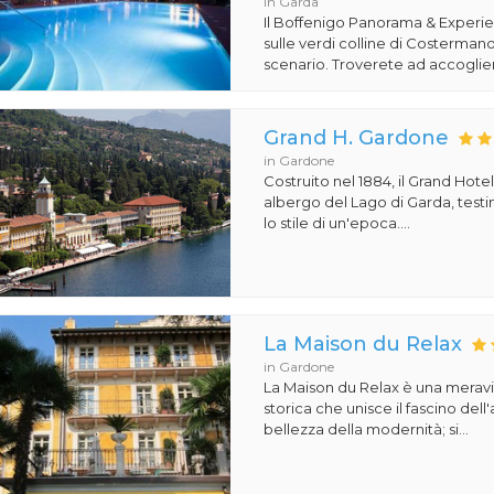
in Garda
Il Boffenigo Panorama & Experi
sulle verdi colline di Costermano
scenario. Troverete ad accoglier
Grand H. Gardone
in Gardone
Costruito nel 1884, il Grand Hot
albergo del Lago di Garda, test
lo stile di un'epoca....
La Maison du Relax
in Gardone
La Maison du Relax è una meravig
storica che unisce il fascino dell'
bellezza della modernità; si...