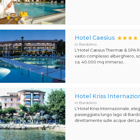
Hotel Caesius
in Bardolino
L'Hotel Cæsius Thermæ & SPA R
vasto complesso alberghiero, so
ca. 40.000 mq immerso...
Hotel Kriss Internazio
in Bardolino
L'Hotel Kriss Internazionale, eleg
passeggiata lungo lago di Bardoli
direttamente sulle acque del Lag