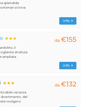
una splendida
portsman si trova
Info
€155
to
da
rdolino, il
ogliente struttura
ampliata...
Info
€132
i
da
nticabile vacanza
l divertimento, del
ete rivolgervi