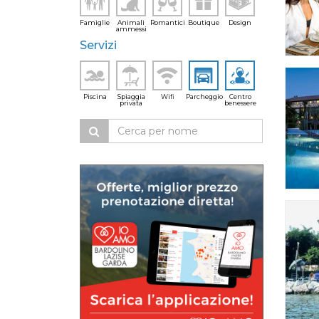
Famiglie
Animali
Romantici
Boutique
Design
ammessi
Servizi
Piscina
Spiaggia
Wifi
Parcheggio
Centro
privata
benessere