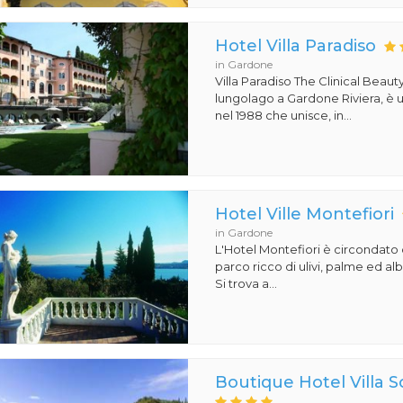
Hotel Villa Paradiso
in Gardone
Villa Paradiso The Clinical Beauty,
lungolago a Gardone Riviera, è u
nel 1988 che unisce, in...
Hotel Ville Montefiori
in Gardone
L'Hotel Montefiori è circondat
parco ricco di ulivi, palme ed al
Si trova a...
Boutique Hotel Villa 