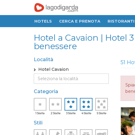
HOTELS
CERCA E PRENOTA
RISTORANTI
Hotel a Cavaion | Hotel 3
benessere
Località
51 Ho
Hotel Cavaion
Spia
Categoria
bene
1 Stella
2 Stelle
3 Stelle
4 Stelle
5 Stelle
Stili