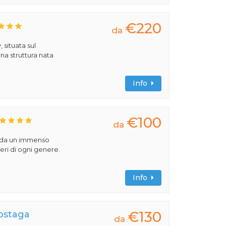
€220
da
 situata sul
na struttura nata
Info
€100
da
o da un immenso
beri di ogni genere.
Info
€130
Sostaga
da