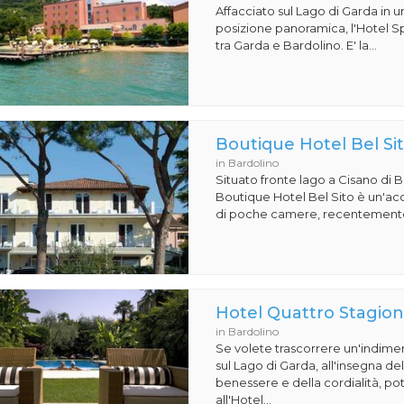
Affacciato sul Lago di Garda in 
posizione panoramica, l'Hotel S
tra Garda e Bardolino. E' la...
Boutique Hotel Bel Si
in Bardolino
Situato fronte lago a Cisano di Ba
Boutique Hotel Bel Sito è un'acc
di poche camere, recentemente 
Hotel Quattro Stagion
in Bardolino
Se volete trascorrere un'indime
sul Lago di Garda, all'insegna de
benessere e della cordialità, pot
all'Hotel...