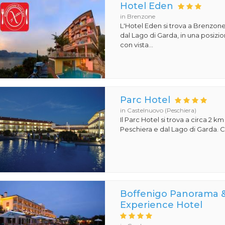
Hotel Eden
in Brenzone
L'Hotel Eden si trova a Brenzone
dal Lago di Garda, in una posiz
con vista...
Parc Hotel
in Castelnuovo (Peschiera)
Il Parc Hotel si trova a circa 2 km
Peschiera e dal Lago di Garda. Co
Boffenigo Panorama 
Experience Hotel