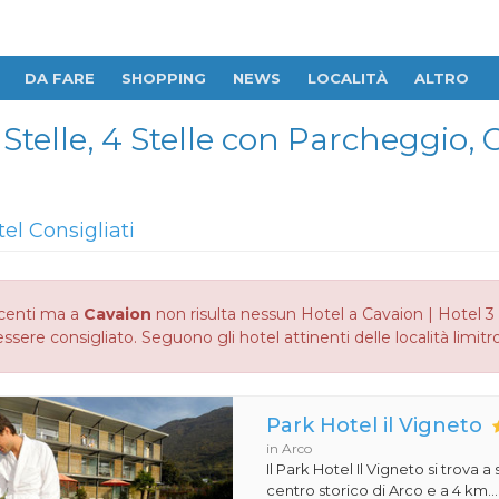
DA FARE
SHOPPING
NEWS
LOCALITÀ
ALTRO
 Stelle, 4 Stelle con Parcheggio, 
tel Consigliati
centi ma a
Cavaion
non risulta nessun Hotel a Cavaion | Hotel 3 
ssere consigliato. Seguono gli hotel attinenti delle località limitr
Park Hotel il Vigneto
in Arco
Il Park Hotel Il Vigneto si trova a
centro storico di Arco e a 4 km...