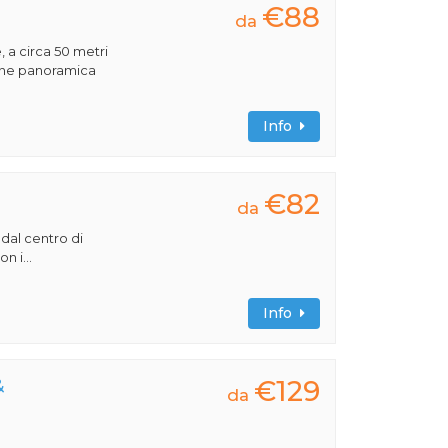
€88
da
, a circa 50 metri
ione panoramica
Info
€82
da
 dal centro di
n i...
Info
€129
&
da