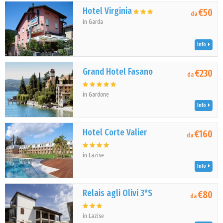
Hotel Virginia
€50
da
in Garda
Info
Grand Hotel Fasano
€230
da
in Gardone
Info
Hotel Corte Valier
€160
da
in Lazise
Info
Relais agli Olivi 3*S
€80
da
in Lazise