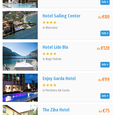
Info
Hotel Sailing Center
€80
da
in Malcesine
Info
Hotel Lido Blu
€120
da
in Nago Torbole
Info
Enjoy Garda Hotel
€99
da
in Peschiera del Garda
Info
The Ziba Hotel
€75
da