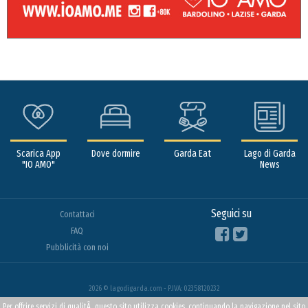
Scarica App
Dove dormire
Garda Eat
Lago di Garda
"IO AMO"
News
Seguici su
Contattaci
FAQ
Pubblicità con noi
2026 © lagodigarda.com - P.IVA: 02358120232
Per offrire servizi di qualitÃ questo sito utilizza cookies, continuando la navigazione nel sito