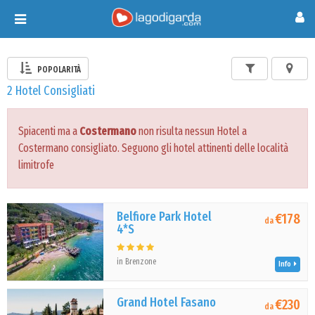
Toggle
navigation
POPOLARITÀ
2 Hotel Consigliati
Spiacenti ma a
Costermano
non risulta nessun Hotel a
Costermano consigliato. Seguono gli hotel attinenti delle località
limitrofe
Belfiore Park Hotel
€178
da
4*S
in Brenzone
Info
Grand Hotel Fasano
€230
da