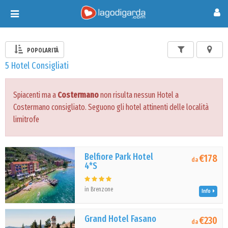
Toggle
navigation
POPOLARITÀ
5 Hotel Consigliati
Spiacenti ma a
Costermano
non risulta nessun Hotel a
Costermano consigliato. Seguono gli hotel attinenti delle località
limitrofe
Belfiore Park Hotel
€178
da
4*S
in Brenzone
Info
Grand Hotel Fasano
€230
da