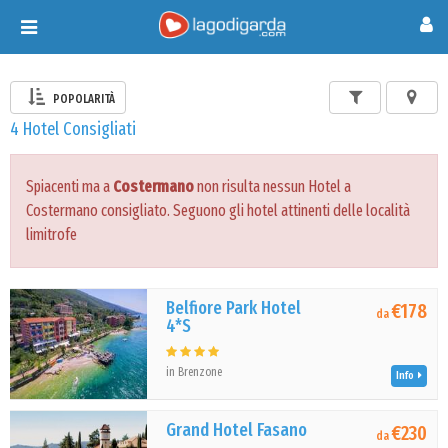
Toggle
navigation
POPOLARITÀ
4 Hotel Consigliati
Spiacenti ma a
Costermano
non risulta nessun Hotel a
Costermano consigliato. Seguono gli hotel attinenti delle località
limitrofe
Belfiore Park Hotel
€178
da
4*S
in Brenzone
Info
Grand Hotel Fasano
€230
da