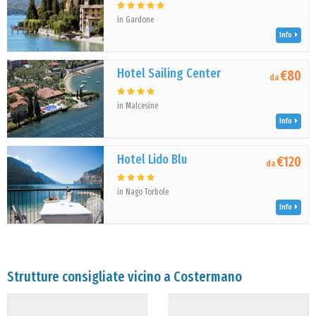
in Gardone
Info
Hotel Sailing Center
€80
da
in Malcesine
Info
Hotel Lido Blu
€120
da
in Nago Torbole
Info
Strutture consigliate vicino a Costermano