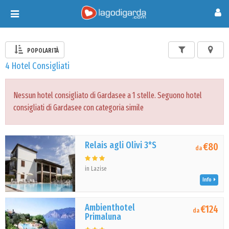
Toggle
navigation
POPOLARITÀ
4 Hotel Consigliati
Nessun hotel consigliato di Gardasee a 1 stelle. Seguono hotel
consigliati di Gardasee con categoria simile
Relais agli Olivi 3*S
€80
da
in Lazise
Info
Ambienthotel
€124
da
Primaluna