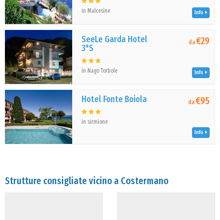
in Malcesine
Info
SeeLe Garda Hotel
€29
da
3*S
in Nago Torbole
Info
Hotel Fonte Boiola
€95
da
in sirmione
Info
Strutture consigliate vicino a Costermano