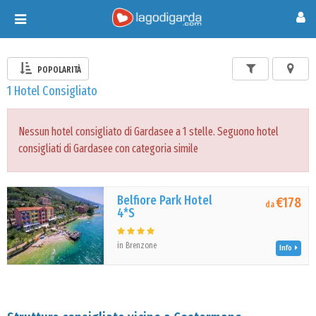
Toggle
navigation
POPOLARITÀ
1 Hotel Consigliato
Nessun hotel consigliato di Gardasee a 1 stelle. Seguono hotel
consigliati di Gardasee con categoria simile
Belfiore Park Hotel
€178
da
4*S
in Brenzone
Info