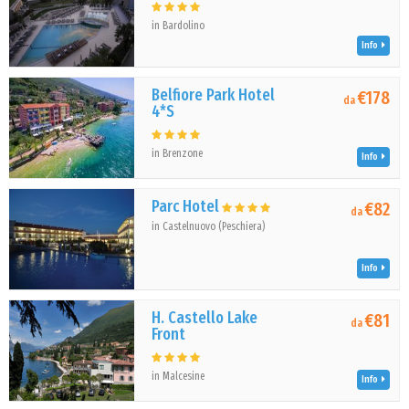
in Bardolino
Info
Belfiore Park Hotel
€178
da
4*S
in Brenzone
Info
Parc Hotel
€82
da
in Castelnuovo (Peschiera)
Info
H. Castello Lake
€81
da
Front
in Malcesine
Info