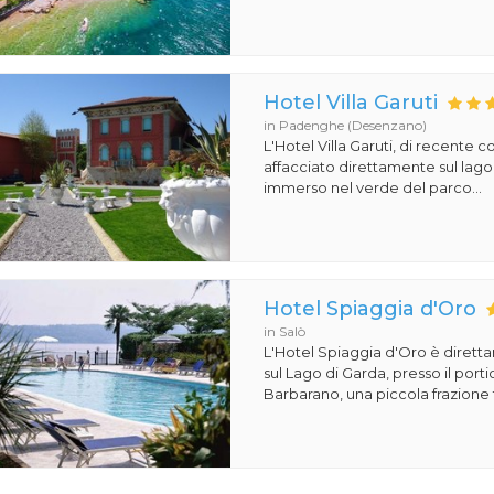
Hotel Villa Garuti
in Padenghe (Desenzano)
L'Hotel Villa Garuti, di recente c
affacciato direttamente sul lago
immerso nel verde del parco...
Hotel Spiaggia d'Oro
in Salò
L'Hotel Spiaggia d'Oro è dirett
sul Lago di Garda, presso il porti
Barbarano, una piccola frazione t