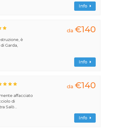
Info
€140
da
ostruzione, è
 di Garda,
Info
€140
da
amente affacciato
cciolo di
ra Salò...
Info