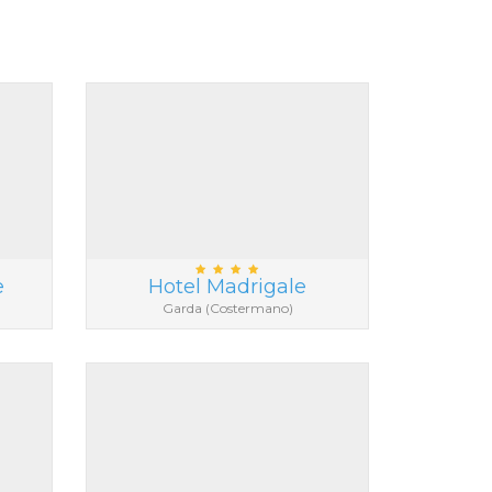
e
Hotel Madrigale
Garda (Costermano)