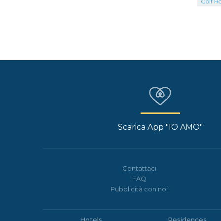
Golf Ho
Scarica App "IO AMO"
Contattaci
FAQ
Pubblicità con noi
Hotels
Residences