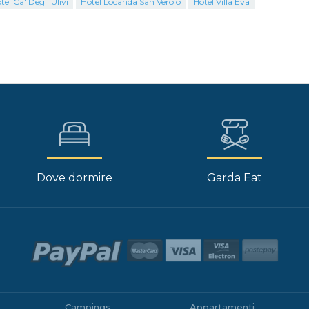
tel Ca' Degli Ulivi
Hotel Locanda San Verolo
Hotel Villa Eva
Dove dormire
Garda Eat
Campings
Appartamenti