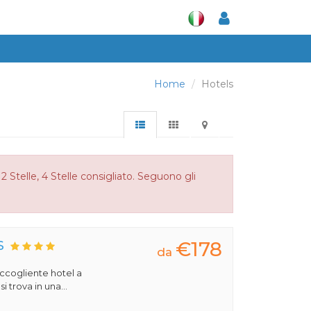
Home
Hotels
Stelle, 4 Stelle consigliato. Seguono gli
€178
S
da
 accogliente hotel a
 trova in una...