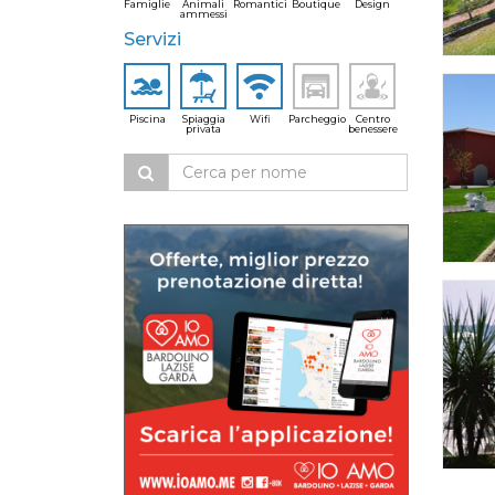
Famiglie
Animali
Romantici
Boutique
Design
ammessi
Servizi
Piscina
Spiaggia
Wifi
Parcheggio
Centro
privata
benessere