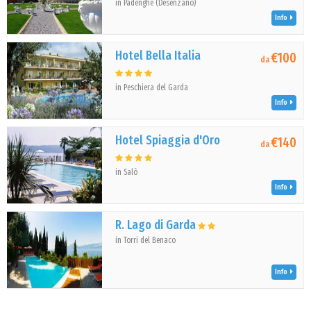
in Padenghe (Desenzano)
Info
Hotel Bella Italia
€100
da
in Peschiera del Garda
Info
Hotel Spiaggia d'Oro
€140
da
in Salò
Info
R. Lago di Garda
in Torri del Benaco
Info