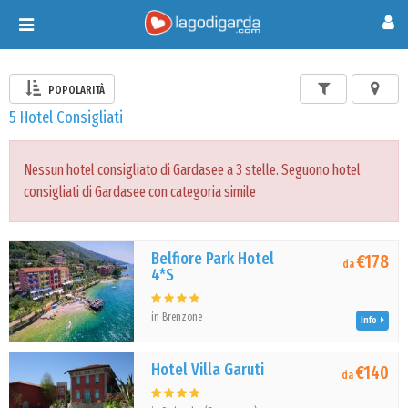
Toggle
navigation
POPOLARITÀ
5 Hotel Consigliati
Nessun hotel consigliato di Gardasee a 3 stelle. Seguono hotel
consigliati di Gardasee con categoria simile
Belfiore Park Hotel
€178
da
4*S
in Brenzone
Info
Hotel Villa Garuti
€140
da