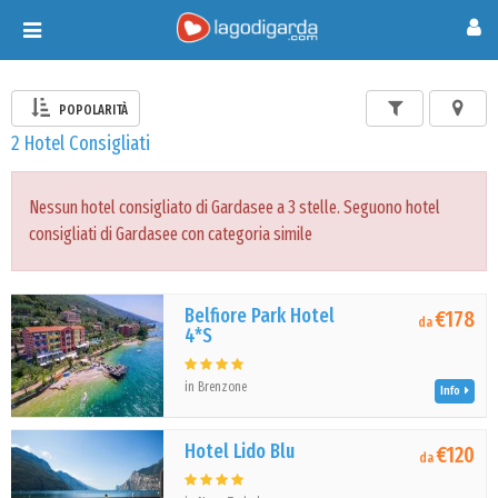
Toggle
navigation
POPOLARITÀ
2 Hotel Consigliati
Nessun hotel consigliato di Gardasee a 3 stelle. Seguono hotel
consigliati di Gardasee con categoria simile
Belfiore Park Hotel
€178
da
4*S
in Brenzone
Info
Hotel Lido Blu
€120
da